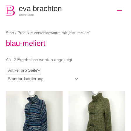
0
eva brachten
Online-Shop
Start
/ Produkte verschlagwortet mit „blau-meliert“
blau-meliert
Alle 2 Ergebnisse werden angezeigt
Dieses
Dieses
Produkt
Produkt
weist
weist
mehrere
mehrere
Varianten
Variante
auf.
auf.