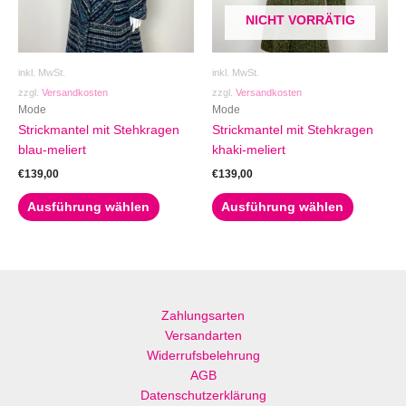
Die
Die
NICHT VORRÄTIG
Optionen
Optionen
können
können
auf
auf
inkl. MwSt.
inkl. MwSt.
der
der
zzgl.
Versandkosten
zzgl.
Versandkosten
Produktseite
Produktse
Mode
Mode
gewählt
gewählt
Strickmantel mit Stehkragen
Strickmantel mit Stehkragen
werden
werden
blau-meliert
khaki-meliert
€
139,00
€
139,00
Ausführung wählen
Ausführung wählen
Zahlungsarten
Versandarten
Widerrufsbelehrung
AGB
Datenschutzerklärung