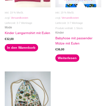
inkl. 19 % MwSt.
inkl. 19 % MwSt.
zzgl.
Versandkosten
zzgl.
Versandkosten
Lieferzeit:
3-7 Werktage
Lieferzeit:
3-7 Werktage
Mode
Produkt enthält: 1
Stück
Kinder
Kinder Langarmshirt mit Eulen
Babyhose mit passender
€
32,00
Mütze mit Eulen
In den Warenkorb
€
36,00
Weiterlesen