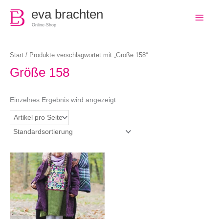
0
eva brachten
Online-Shop
Start
/ Produkte verschlagwortet mit „Größe 158“
Größe 158
Einzelnes Ergebnis wird angezeigt
Dieses
Produkt
weist
mehrere
Varianten
auf.