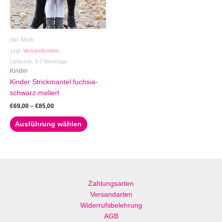
Die
Optionen
können
auf
inkl. MwSt.
der
zzgl.
Versandkosten
Produktseite
Lieferzeit:
3-7 Werktage
gewählt
Kinder
werden
Kinder Strickmantel fuchsia-
schwarz-meliert
€
69,00
–
€
85,00
Ausführung wählen
Zahlungsarten
Versandarten
Widerrufsbelehrung
AGB