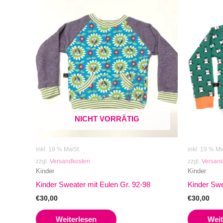
NICHT VORRÄTIG
inkl. 19 % MwSt.
inkl. 19 % M
zzgl.
Versandkosten
zzgl.
Versan
Kinder
Kinder
Kinder Sweater mit Eulen Gr. 92-98
Kinder Swe
€
30,00
€
30,00
Weiterlesen
Weit