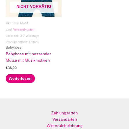
NICHT VORRÄTIG
inkl. 19 % MwSt.
zzgl.
Versandkosten
Lieferzeit:
3-7 Werktage
Produkt enthält: 1
Stück
Babyhose
Babyhose mit passender
Mütze mit Musikmotiven
€
36,00
Weiterlesen
Zahlungsarten
Versandarten
Widerrufsbelehrung