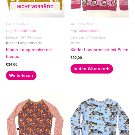
NICHT VORRÄTIG
inkl. 19 % MwSt.
inkl. 19 % MwSt.
zzgl.
Versandkosten
zzgl.
Versandkosten
Lieferzeit:
3-7 Werktage
Lieferzeit:
3-7 Werktage
Kinder-Langarmshirts
Mode
Kinder Langarmshirt mit
Kinder Langarmshirt mit Eulen
Lamas
€
32,00
€
34,00
In den Warenkorb
Weiterlesen