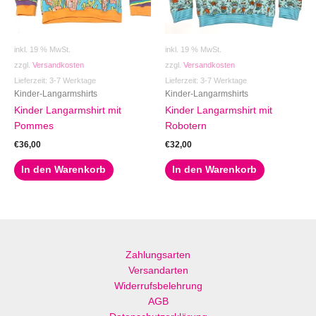
inkl. 19 % MwSt.
inkl. 19 % MwSt.
zzgl.
Versandkosten
zzgl.
Versandkosten
Lieferzeit:
3-7 Werktage
Lieferzeit:
3-7 Werktage
Kinder-Langarmshirts
Kinder-Langarmshirts
Kinder Langarmshirt mit
Kinder Langarmshirt mit
Pommes
Robotern
€
36,00
€
32,00
In den Warenkorb
In den Warenkorb
Zahlungsarten
Versandarten
Widerrufsbelehrung
AGB