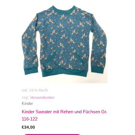
inkl. 19 % MwSt.
zzgl.
Versandkosten
Kinder
Kinder Sweater mit Rehen und Füchsen Gr.
116-122
€
34,00