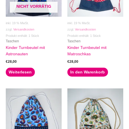
NICHT VORRÄTIG
inkl. 19 % MwSt.
inkl. 19 % MwSt.
zzgl.
Versandkosten
zzgl.
Versandkosten
Produkt enthält: 1
Stück
Produkt enthält: 1
Stück
Taschen
Taschen
Kinder Turnbeutel mit
Kinder Turnbeutel mit
Astronauten
Matroschkas
€
28,00
€
28,00
Weiterlesen
In den Warenkorb