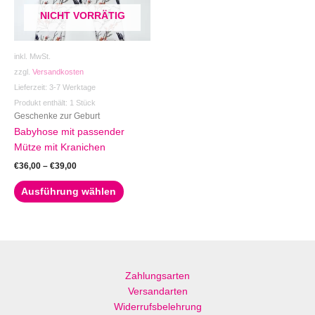
Die
NICHT VORRÄTIG
Optionen
können
auf
inkl. MwSt.
der
zzgl.
Versandkosten
Produktseite
Lieferzeit:
3-7 Werktage
gewählt
Produkt enthält: 1
Stück
werden
Geschenke zur Geburt
Babyhose mit passender
Mütze mit Kranichen
€
36,00
–
€
39,00
Ausführung wählen
Zahlungsarten
Versandarten
Widerrufsbelehrung