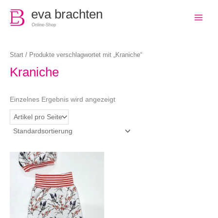
0
eva brachten
Online-Shop
Start
/ Produkte verschlagwortet mit „Kraniche“
Kraniche
Einzelnes Ergebnis wird angezeigt
Dieses
Produkt
weist
mehrere
Varianten
auf.