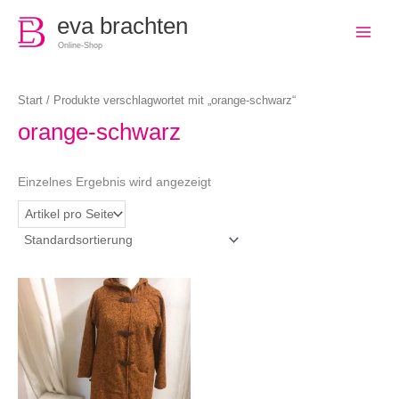
0
eva brachten
Online-Shop
Start
/ Produkte verschlagwortet mit „orange-schwarz“
orange-schwarz
Einzelnes Ergebnis wird angezeigt
Dieses
Produkt
weist
mehrere
Varianten
auf.