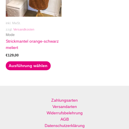
Die
Optionen
können
auf
inkl. MwSt.
der
zzgl.
Versandkosten
Produktseite
Mode
gewählt
Strickmantel orange-schwarz
werden
meliert
€
129,00
Ausführung wählen
Zahlungsarten
Versandarten
Widerrufsbelehrung
AGB
Datenschutzerklärung