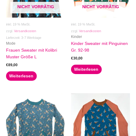
NICHT VORRÄTIG
NICHT VORRÄTIG
inkl. 19 % MwSt.
inkl. 19 % MwSt.
zzgl.
Versandkosten
zzgl.
Versandkosten
Kinder
Lieferzeit:
3-7 Werktage
Mode
Kinder Sweater mit Pinguinen
Frauen Sweater mit Kolibri
Gr. 92-98
Muster Größe L
€
30,00
€
89,00
Weiterlesen
Weiterlesen