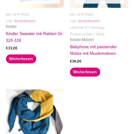
inkl. 19 % MwSt.
inkl. 19 % MwSt.
zzgl.
Versandkosten
zzgl.
Versandkosten
Kinder
Lieferzeit:
3-7 Werktage
Kinder Sweater mit Rakten Gr.
Produkt enthält: 1
Stück
Kinder-Mützen
110-116
Babyhose mit passender
€
33,00
Mütze mit Musikmotiven
Weiterlesen
€
36,00
Weiterlesen