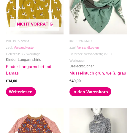
NICHT VORRÄTIG
inkl. 19 % MwSt.
inkl. 19 % MwSt.
zzgl.
Versandkosten
zzgl.
Versandkosten
Lieferzeit:
3-7 Werktage
Lieferzeit:
versandfertig in 5-7
Kinder-Langarmshirts
Werktagen
Dreieckstücher
Kinder Langarmshirt mit
Lamas
Musselintuch grün, weiß, grau
€
34,00
€
49,00
Weiterlesen
In den Warenkorb