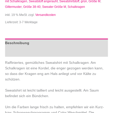
mit Schalkragen
,
Sweatstoff angerauht
,
Sweatshirtstoff
,
grün
,
Größe M
,
Gittermuster
,
Größe 38-40
,
Sweater Größe M
,
Schalkragen
inkl. 19 % MwSt.
zzgl.
Versandkosten
Lieferzeit:
3-7 Werktage
Beschreibung
Zusätzliche Informationen
Raffiniertes, gemütliches Sweatshirt mit Schalkragen. Am
Schalkragen ist eine Kordel, die enger gezogen werden kann,
so dass der Kragen eng am Hals anliegt und vor Kälte zu
schützen.
Sweatshirt ist leicht tailliert und leicht ausgestellt. Am Saum
befindet sich ein Bündchen.
Um die Farben lange frisch zu halten, empfehlen wir ein Kurz-
bzw. Schonwaschprogramm und Color Waschmittel. Die