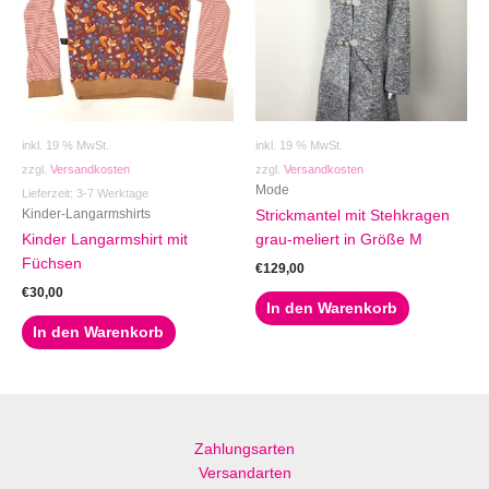
inkl. 19 % MwSt.
inkl. 19 % MwSt.
zzgl.
Versandkosten
zzgl.
Versandkosten
Mode
Lieferzeit:
3-7 Werktage
Kinder-Langarmshirts
Strickmantel mit Stehkragen
Kinder Langarmshirt mit
grau-meliert in Größe M
Füchsen
€
129,00
€
30,00
In den Warenkorb
In den Warenkorb
Zahlungsarten
Versandarten