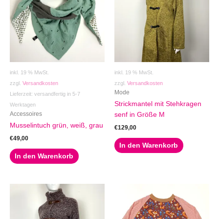
inkl. 19 % MwSt.
inkl. 19 % MwSt.
zzgl.
Versandkosten
zzgl.
Versandkosten
Mode
Lieferzeit:
versandfertig in 5-7
Strickmantel mit Stehkragen
Werktagen
Accessoires
senf in Größe M
Musselintuch grün, weiß, grau
€
129,00
€
49,00
In den Warenkorb
In den Warenkorb
Dieses
Produkt
weist