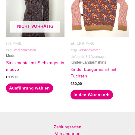
mehrere
Varianten
auf.
Die
NICHT VORRÄTIG
Optionen
können
auf
inkl. MwSt.
inkl. 19 % MwSt.
der
zzgl.
Versandkosten
zzgl.
Versandkosten
Produktseite
Mode
Lieferzeit:
3-7 Werktage
gewählt
Kinder-Langarmshirts
Strickmantel mit Stehkragen in
werden
mauve
Kinder Langarmshirt mit
Füchsen
€
139,00
€
30,00
Ausführung wählen
In den Warenkorb
Zahlungsarten
Versandarten