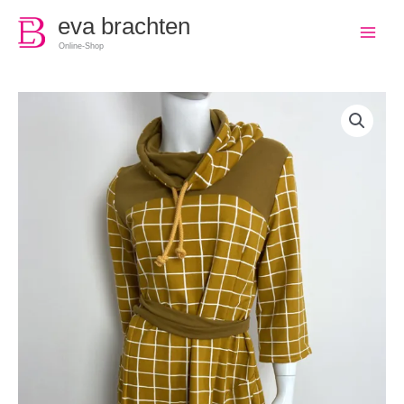
0
eva brachten
Online-Shop
Frauen
Sweatshirtkleid
mit
Schalkragen
Gittermuster
Menge