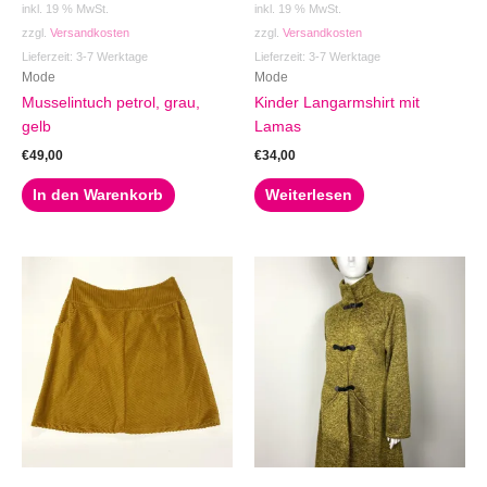
inkl. 19 % MwSt.
inkl. 19 % MwSt.
zzgl.
Versandkosten
zzgl.
Versandkosten
Lieferzeit:
3-7 Werktage
Lieferzeit:
3-7 Werktage
Mode
Mode
Musselintuch petrol, grau,
Kinder Langarmshirt mit
gelb
Lamas
€
49,00
€
34,00
In den Warenkorb
Weiterlesen