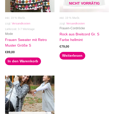
NICHT VORRÄTIG
inkl. 19 % MwSt.
inkl. 19 % MwSt.
zzgl.
Versandkosten
zzgl.
Versandkosten
Frauen-Cordröcke
Lieferzeit:
3-7 Werktage
Mode
Rock aus Breitcord Gr. S
Frauen Sweater mit Retro
Farbe hellmint
Muster Größe S
€
79,00
€
89,00
Weiterlesen
In den Warenkorb