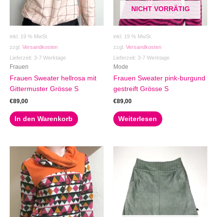
NICHT VORRÄTIG
inkl. 19 % MwSt.
inkl. 19 % MwSt.
zzgl.
Versandkosten
zzgl.
Versandkosten
Lieferzeit:
3-7 Werktage
Lieferzeit:
3-7 Werktage
Frauen
Mode
Frauen Sweater hellrosa mit
Frauen Sweater pink-burgund
Gittermuster Grösse S
gestreift Grösse S
€
89,00
€
89,00
In den Warenkorb
Weiterlesen