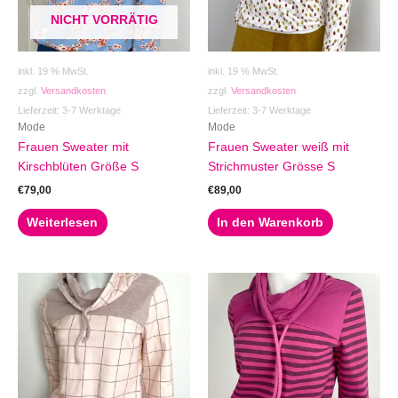
NICHT VORRÄTIG
inkl. 19 % MwSt.
inkl. 19 % MwSt.
zzgl.
Versandkosten
zzgl.
Versandkosten
Lieferzeit:
3-7 Werktage
Lieferzeit:
3-7 Werktage
Mode
Mode
Frauen Sweater mit
Frauen Sweater weiß mit
Kirschblüten Größe S
Strichmuster Grösse S
€
79,00
€
89,00
Weiterlesen
In den Warenkorb