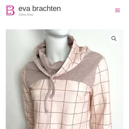
0
eva brachten
Online-Shop
Frauen
Sweater
hellrosa
mit
Gittermuster
Grösse
S
Menge