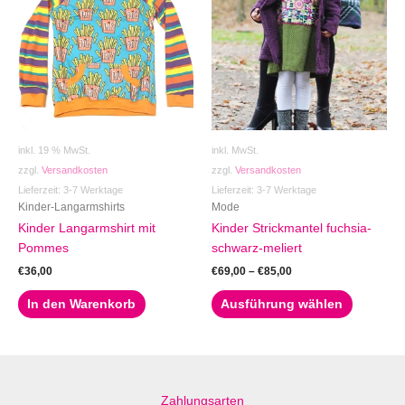
weist
mehrere
Variante
auf.
Die
Optionen
können
auf
inkl. 19 % MwSt.
inkl. MwSt.
der
zzgl.
Versandkosten
zzgl.
Versandkosten
Produktse
Lieferzeit:
3-7 Werktage
Lieferzeit:
3-7 Werktage
gewählt
Kinder-Langarmshirts
Mode
werden
Kinder Langarmshirt mit
Kinder Strickmantel fuchsia-
Pommes
schwarz-meliert
€
36,00
€
69,00
–
€
85,00
In den Warenkorb
Ausführung wählen
Zahlungsarten