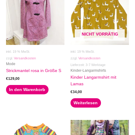
NICHT VORRÄTIG
inkl. 19 % MwSt.
inkl. 19 % MwSt.
zzgl.
Versandkosten
zzgl.
Versandkosten
Mode
Lieferzeit:
3-7 Werktage
Kinder-Langarmshirts
Strickmantel rosa in Größe S
Kinder Langarmshirt mit
€
129,00
Lamas
In den Warenkorb
€
34,00
Weiterlesen
Dieses
Produkt