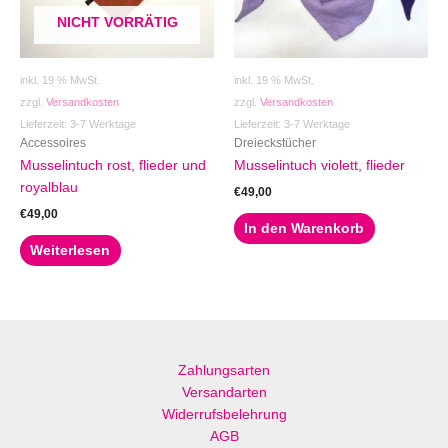
NICHT VORRÄTIG
inkl. 19 % MwSt.
inkl. 19 % MwSt.
zzgl.
Versandkosten
zzgl.
Versandkosten
Lieferzeit:
3-7 Werktage
Lieferzeit:
3-7 Werktage
Accessoires
Dreieckstücher
Musselintuch rost, flieder und
Musselintuch violett, flieder
royalblau
€
49,00
€
49,00
In den Warenkorb
Weiterlesen
Zahlungsarten
Versandarten
Widerrufsbelehrung
AGB