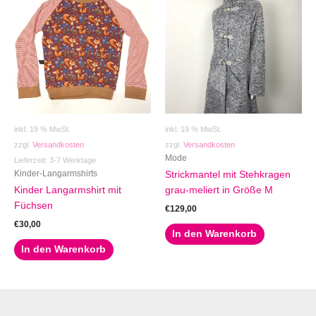
inkl. 19 % MwSt.
inkl. 19 % MwSt.
zzgl.
Versandkosten
zzgl.
Versandkosten
Mode
Lieferzeit:
3-7 Werktage
Kinder-Langarmshirts
Strickmantel mit Stehkragen
Kinder Langarmshirt mit
grau-meliert in Größe M
Füchsen
€
129,00
€
30,00
In den Warenkorb
In den Warenkorb