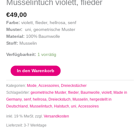
Musselintuch violett, flieder
€
49,00
Farbe:
violett, flieder, hellrosa, senf
Muster:
uni, geometrische Muster
Material:
100% Baumwolle
Stoff:
Musselin
Verfügbarkeit:
1 vorrätig
In den Warenkorb
Kategorien:
Mode
,
Accessoires
,
Dreieckstücher
Schlagwörter:
geometrische Muster
,
flieder
,
Baumwolle
,
violett
,
Made in
Germany
,
senf
,
hellrosa
,
Dreieckstuch
,
Musselin
,
hergestellt in
Deutschland
,
Musselintuch
,
Halstuch
,
uni
,
Accessoires
inkl. 19 % MwSt.
zzgl.
Versandkosten
Lieferzeit:
3-7 Werktage