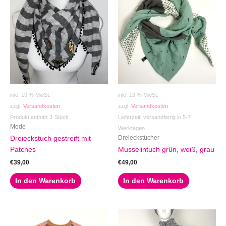
inkl. 19 % MwSt.
inkl. 19 % MwSt.
zzgl.
Versandkosten
zzgl.
Versandkosten
Produkt enthält: 1
Stück
Lieferzeit:
versandfertig in 5-7
Mode
Werktagen
Dreieckstücher
Dreieckstuch gestreift mit
Patches
Musselintuch grün, weiß, grau
€
39,00
€
49,00
In den Warenkorb
In den Warenkorb