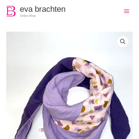
0
eva brachten
Online-Shop
Musselintuch
violett,
flieder
Menge